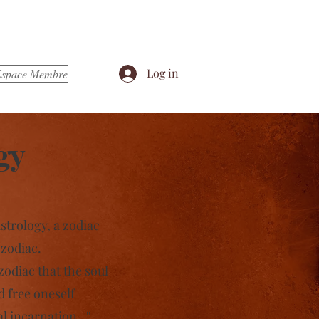
Log in
space Membre
gy
astrology, a zodiac
zodiac.
 zodiac that the soul
d free oneself
al incarnation
. ''