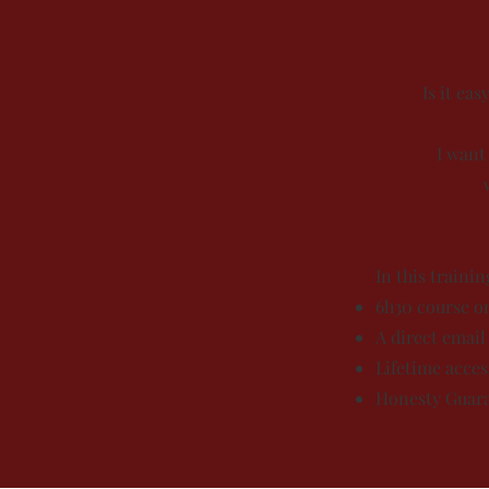
Is it ea
I want
In this trainin
6h30 course on
A direct email
Lifetime acces
Honesty Guaran