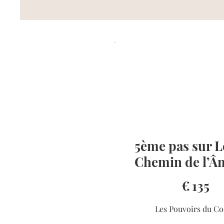
5ème pas sur L
Chemin de l’Â
€135
€
135
Les Pouvoirs du C