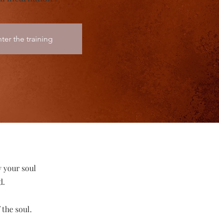
ter the training
 your soul
d.
 the soul.