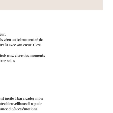
œur.
is vécu un tel concentré de
tre là avec son cœur. C'est
pieds nus, vivre des moments
rer soi. »
ent incité à barricader mon
re bienveillance il a pu de
iance d’où ces émotions