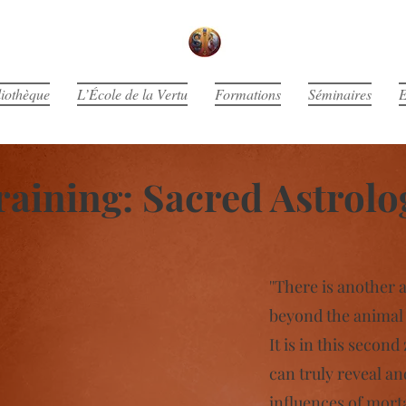
liothèque
L’École de la Vertu
Formations
Séminaires
E
raining: Sacred Astrolo
''There is another 
beyond the animal 
It is in this second
can truly reveal an
influences of mort