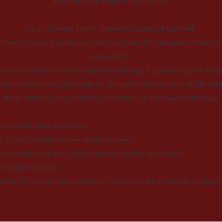
and find your place in the world.
As an Essene, I have chosen the path of the soul.
sy? No, because it pushes me to overcome the influences that cl
personality.
 to transmit to you through this training, a plan, a map of a sta
who continues to guide me on the path to liberation of the soul
What should the soul free itself from? Unnecessary suffering.
g you will have access to:
 Sacred Astrology (see details below)
 exchange with me to get answers to your questions
s to this training
tee: If you are not satisfied, request a refund within 20 days 