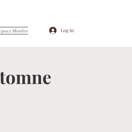
Log in
space Membre
automne