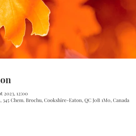
ion
t 2023, 12:00
le, 345 Chem. Brochu, Cookshire-Eaton, QC J0B 1M0, Canada