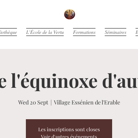
liothèque
L’École de la Vertu
Formations
Séminaires
E
e l'équinoxe d'
Wed 20 Sept
  |  
Village Essénien de l'Erable
Les inscriptions sont closes
Voir d'autres événements