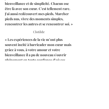
bienveillance et de simplicité. Chacun ose
être là avec son cœur. C'est tellement rare.
J'ai aussi redécouvert mes pieds. Marcher
pieds nus, vivre des moments simples,
rencontrer les autres et se rencontrer soi. »
Clotilde
« Les expériences de la vie m’ont plus
souvent incité à barricader mon cœur mais
grâce à vous, à votre amour et votre
bienveillance il a pu de nouveau s’ouvrir
pleinement en toute confiance d’où ces
émotions intenses que j’ai eu du mal à
maîtriser…
Je sais maintenant que je suis relié d’une
manière indestructible à une communauté
d’âme d’une immense valeur et que nous
serons toujours là les uns pour les autres…
Florent a si bien incarné ce séminaire avec
toute sa douceur… merci infiniment à lui et
à toute son équipe, les rites de passage sur le